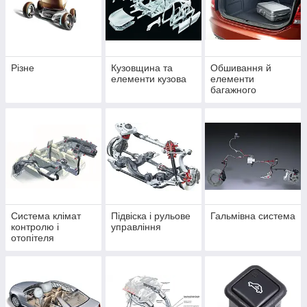
Різне
Кузовщина та
Обшивання й
елементи кузова
елементи
багажного
відділення
Система клімат
Підвіска і рульове
Гальмівна система
контролю і
управління
отопітеля