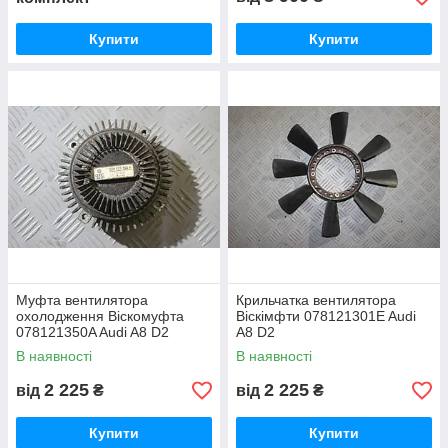
Купити
Купити
Муфта вентилятора
Крильчатка вентилятора
охолодження Віскомуфта
Віскімфти 078121301E Audi
078121350A Audi A8 D2
A8 D2
В наявності
В наявності
2 225
2 225
від
₴
від
₴
Купити
Купити