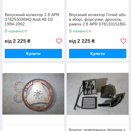
Випускний колектор 2.8 APR
Впускний колектор Голий або
078253038AQ Audi A8 D2
в зборі, форсунки, дросель,
1994-2002
рампа 2.8 APR 078133151BG
Audi A8 D2 1994 — 2002
В наявності
В наявності
2 225
2 225
від
₴
від
₴
Купити
Купити
Корпус повітряного фільтра з