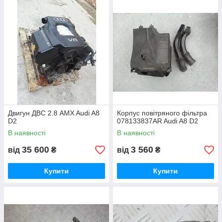
Двигун ДВС 2.8 AMX Audi A8
Корпус повітряного фільтра
D2
078133837AR Audi A8 D2
В наявності
В наявності
35 600
3 560
від
₴
від
₴
Купити
Купити