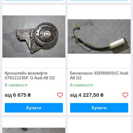
Кронштейн віскомфти
Бензонасос 4D0906091C Audi
078121235F G Audi A8 D2
A8 D2
В наявності
В наявності
6 675
4 227,50
від
₴
від
₴
Купити
Купити