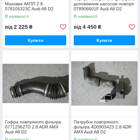
Маховик АКПП 2.8
допоміжним насосом повітря
078105323C Audi A8 D2
078906601F Audi A8 D2
В наявності
В наявності
2 225
4 450
від
₴
від
₴
Купити
Купити
Гофра повітряного фільтра
Патрубок повітряного
077129627D 2.8 ADR AMX
фільтра 4D0903423 2.8 ADR
Audi A8 D2
AMX Audi A8 D2
В наявності
В наявності