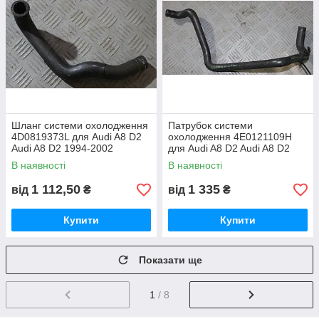
Шланг системи охолодження
Патрубок системи
4D0819373L для Audi A8 D2
охолодження 4E0121109H
Audi A8 D2 1994-2002
для Audi A8 D2 Audi A8 D2
1994-2002
В наявності
В наявності
1 112,50
1 335
від
₴
від
₴
Купити
Купити
Показати ще
1
/ 8