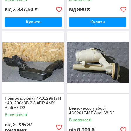
3 337,50
890
від
₴
від
₴
Купити
Купити
Повітрозабірник 4A0129617H
4A0129643B 2.8 ADR AMX
Audi A8 D2
Бензонасос у зборі
4D0201743E Audi A8 D2
В наявності
В наявності
2 225
від
₴/
8 900
від
₴
комплект