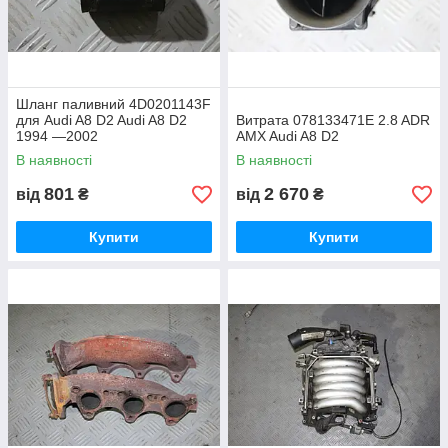
Шланг паливний 4D0201143F
для Audi A8 D2 Audi A8 D2
Витрата 078133471E 2.8 ADR
1994 —2002
AMX Audi A8 D2
В наявності
В наявності
801
2 670
від
₴
від
₴
Купити
Купити