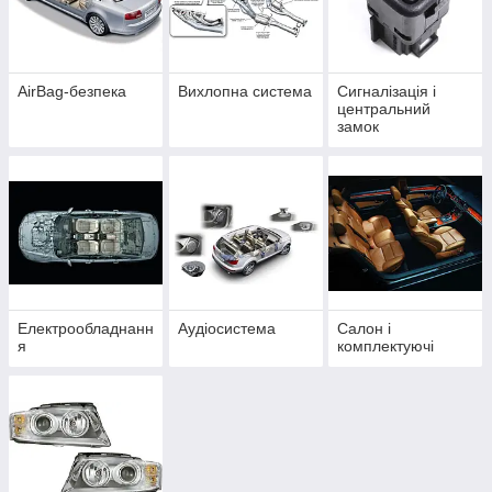
AirBag-безпека
Вихлопна система
Сигналізація і
центральний
замок
Електрообладнанн
Аудіосистема
Салон і
я
комплектуючі