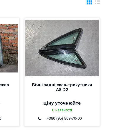
скло
Бічні задні скла-трикутники
A8 D2
е
Ціну уточнюйте
В наявності
0
+380 (95) 809-70-00