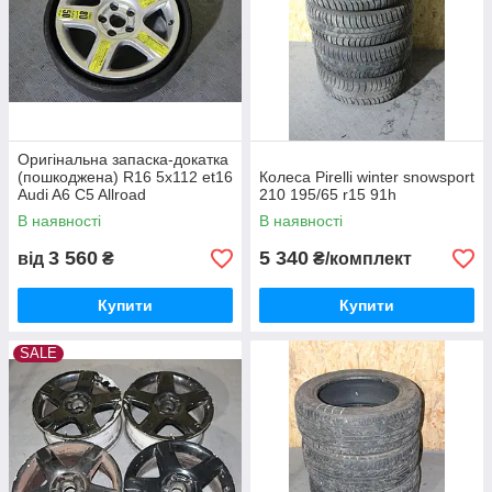
Оригінальна запаска-докатка
(пошкоджена) R16 5x112 et16
Колеса Pirelli winter snowsport
Audi A6 C5 Allroad
210 195/65 r15 91h
В наявності
В наявності
3 560
5 340
від
₴
₴/комплект
Купити
Купити
SALE