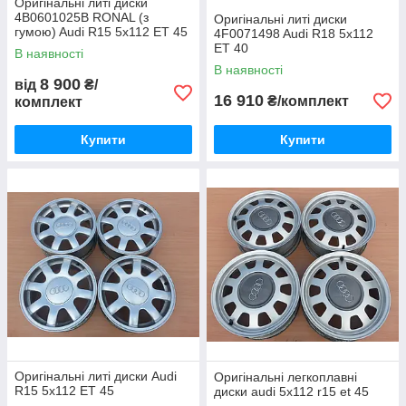
Оригінальні литі диски
4B0601025B RONAL (з
Оригінальні литі диски
гумою) Audi R15 5x112 ET 45
4F0071498 Audi R18 5x112
7J
ET 40
В наявності
В наявності
8 900
від
₴/
16 910
₴/комплект
комплект
Купити
Купити
Оригінальні литі диски Audi
Оригінальні легкоплавні
R15 5x112 ET 45
диски audi 5х112 r15 et 45