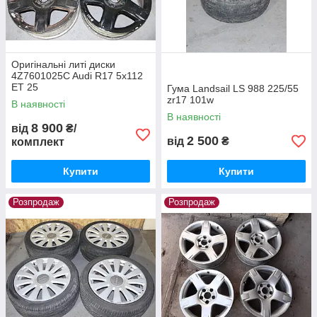
Оригінальні литі диски
4Z7601025C Audi R17 5x112
ET 25
Гума Landsail LS 988 225/55
zr17 101w
В наявності
В наявності
8 900
від
₴/
2 500
від
₴
комплект
Купити
Купити
Розпродаж
Розпродаж