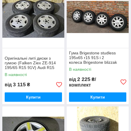
Гума Brigestone studless
195x65 r15 91S і 2
Оригінальні литі диски з
колеса Brigestone blizzak
гумою (Falken Ziex ZE-914
LM25 195x65 r15 91T
195/65 R15 91V) Audi R15
В наявності
5x112 ET 45
В наявності
2 225
від
₴/
3 115
від
₴
комплект
Купити
Купити