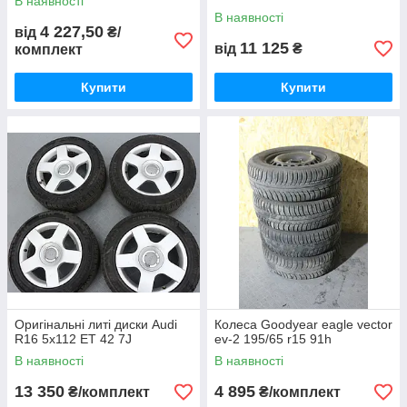
В наявності
В наявності
4 227,50
від
₴/
11 125
від
₴
комплект
Купити
Купити
Оригінальні литі диски Audi
Колеса Goodyear eagle vector
R16 5x112 ET 42 7J
ev-2 195/65 r15 91h
В наявності
В наявності
13 350
4 895
₴/комплект
₴/комплект