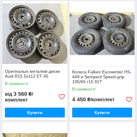
Оригінальні металеві диски
Колеса Falken Eurowinter HS-
Audi R15 5x112 ET 45
449 и Semperit Speed-grip
195/65 r15 91T
В наявності
В наявності
3 560
від
₴/
4 450
₴/комплект
комплект
Купити
Купити