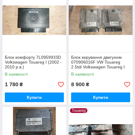
Блок комфорту 7L0959933D
Блок керування двигуном
Volkswagen Touareg I (2002 -
070906016F VW Touareg
2010 р.в.)
2.5tdi Volkswagen Touareg I
(2002 - 2010 р.в.)
В наявності
В наявності
1 780
8 900
₴
₴
Купити
Купити
Touareg