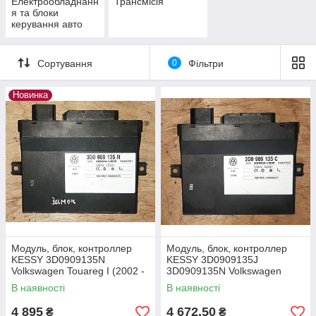
Електрообладнанн
Трансмісія
я та блоки
керування авто
Сортування
0
Фільтри
Новинка
Модуль, блок, контроллер
Модуль, блок, контроллер
KESSY 3D0909135N
KESSY 3D0909135J
Volkswagen Touareg I (2002 -
3D0909135N Volkswagen
2010 г.в.)
Touareg I (2002 - 2010 г.в.)
В наявності
В наявності
4 895
4 672,50
₴
₴