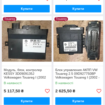
Купити
Купити
Touareg
Touareg
Модуль, блок, контролер
Блок управления АКПП VW
KESSY 3D0909135J
Touareg 2.5 09D927750BP
Volkswagen Touareg I (2002
Volkswagen Touareg I (2002 -
— 2010 г.в.)
2010 г.в.)
В наявності
В наявності
5 117,50
2 625,50
₴
₴
Купити
Купити