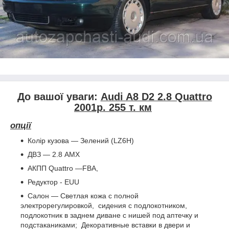
До вашої уваги:
Audi A8 D2 2.8 Quattro
2001р. 255 т. км
опції
Колір кузова ― Зелений (LZ6H)
ДВЗ ― 2.8 AMX
АКПП Quattro ―FBA,
Редуктор - EUU
Салон ― Светлая кожа с полной
электрорегулировкой, сидения с подлокотником,
подлокотник в заднем диване с нишей под аптечку и
подстаканиками; Декоративные вставки в двери и