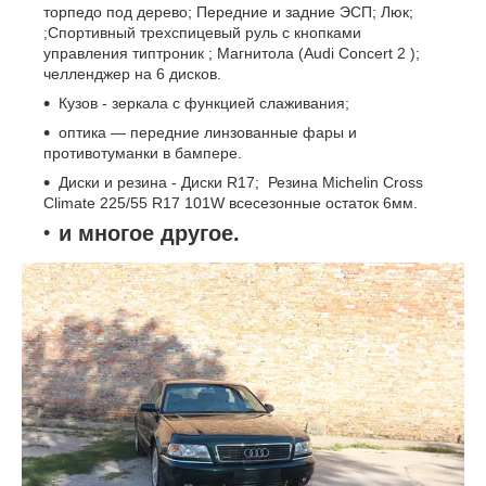
торпедо под дерево; Передние и задние ЭСП; Люк;
;Спортивный трехспицевый руль с кнопками
управления типтроник ; Магнитола (Audi Concert 2 );
челленджер на 6 дисков.
Кузов - зеркала с функцией слаживания;
оптика ― передние линзованные фары и
противотуманки в бампере.
Диски и резина - Диски R17; Резина Michelin Cross
Climate 225/55 R17 101W всесезонные остаток 6мм.
и многое другое.