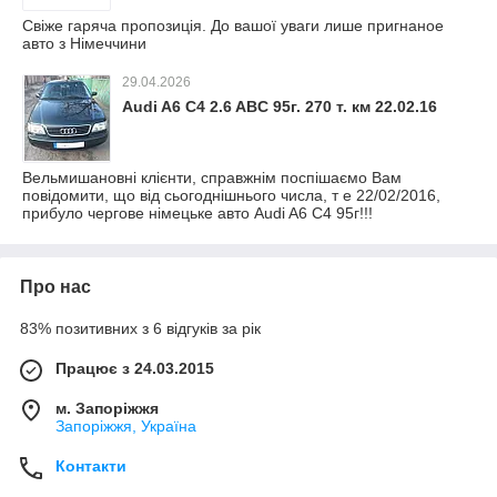
Свіже гаряча пропозиція. До вашої уваги лише пригнаное
авто з Німеччини
29.04.2026
Audi A6 C4 2.6 ABC 95г. 270 т. км 22.02.16
Вельмишановні клієнти, справжнім поспішаємо Вам
повідомити, що від сьогоднішнього числа, т е 22/02/2016,
прибуло чергове німецьке авто Audi A6 C4 95г!!!
Про нас
83% позитивних з 6 відгуків за рік
Працює з 24.03.2015
м. Запоріжжя
Запоріжжя, Україна
Контакти