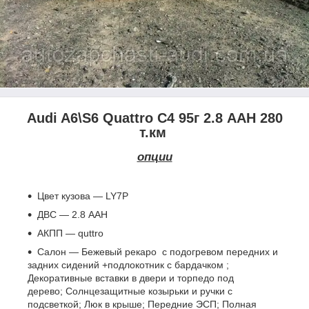
Audi A6\S6 Quattro C4 95г 2.8 AAH 280
т.км
опции
Цвет кузова ― LY7P
ДВС ― 2.8 AAH
АКПП ― quttro
Салон ― Бежевый рекаро с подогревом передних и
задних сидений +подлокотник с бардачком ;
Декоративные вставки в двери и торпедо под
дерево; Солнцезащитные козырьки и ручки с
подсветкой; Люк в крыше; Передние ЭСП; Полная