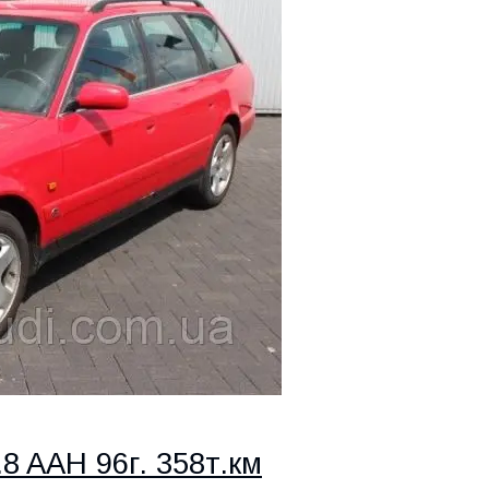
2.8 AAH
96г. 358т.км