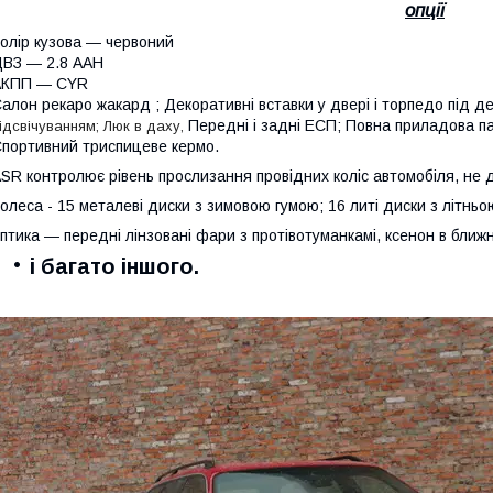
опції
олір кузова ― червоний
ВЗ ― 2.8 AAH
АКПП ― CYR
алон рекаро жакард ; Декоративні вставки у двері і торпедо під д
Передні і задні ЕСП; Повна приладова па
ідсвічуванням; Люк в даху,
портивний триспицеве кермо.
SR контролює рівень прослизання провідних коліс автомобіля, не д
олеса - 15 металеві диски з зимовою гумою; 16 литі диски з літньо
птика ― передні лінзовані фари з протівотуманкамі, ксенон в ближ
і багато іншого.