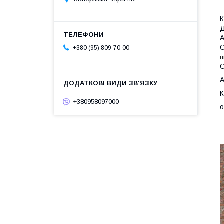
К
Д
С
+380 (95) 809-70-00
п
С
A
К
+380958097000
о