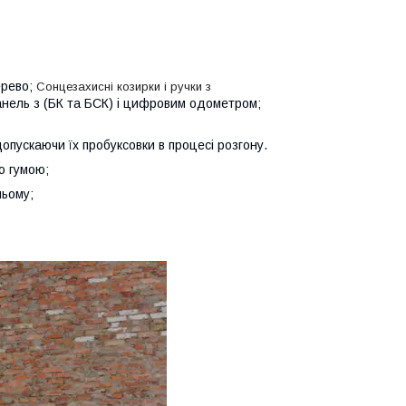
ерево;
Сонцезахисні козирки і ручки з
нель з (БК та БСК) і цифровим одометром;
опускаючи їх пробуксовки в процесі розгону.
ю гумою;
ньому;