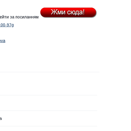
ейти за посиланням
100-97g
ova
а