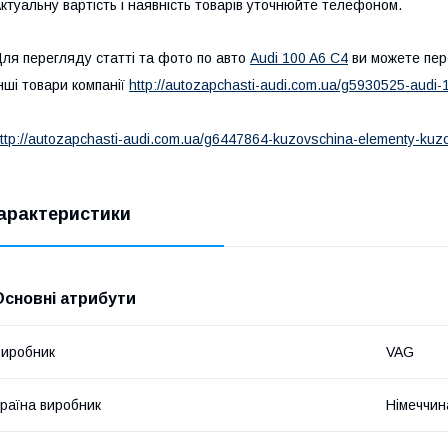
ктуальну вартість і наявність товарів уточнюйте телефоном.
ля перегляду статті та фото по авто
Audi 100 A6 C4
ви можете пер
нші товари компанії
http://autozapchasti-audi.com.ua/g5930525-audi-
ttp://autozapchasti-audi.com.ua/g6447864-kuzovschina-elementy-kuz
арактеристики
Основні атрибути
иробник
VAG
раїна виробник
Німеччин