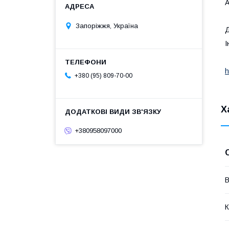
А
Запоріжжя, Україна
Д
І
h
+380 (95) 809-70-00
Х
+380958097000
В
К