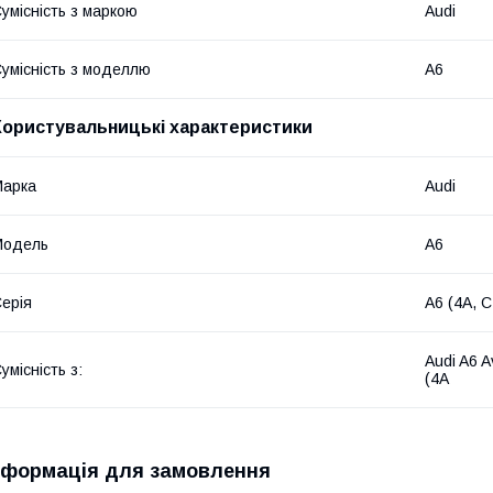
умісність з маркою
Audi
умісність з моделлю
A6
Користувальницькі характеристики
Марка
Audi
Модель
A6
ерія
A6 (4A, 
Audi A6 A
умісність з:
(4A
нформація для замовлення