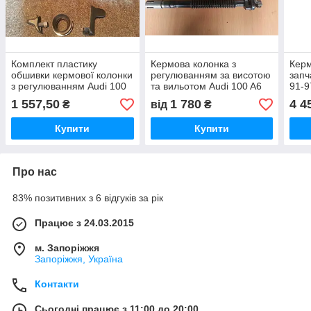
Комплект пластику
Кермова колонка з
Керм
обшивки кермової колонки
регулюванням за висотою
запч
з регулюванням Audi 100
та вильотом Audi 100 A6
91-9
A6 C4 91-97г
C4 91-97г
1 557,50
1 780
4 4
₴
від
₴
Купити
Купити
Про нас
83% позитивних з 6 відгуків за рік
Працює з 24.03.2015
м. Запоріжжя
Запоріжжя, Україна
Контакти
Сьогодні працює з 11:00 до 20:00