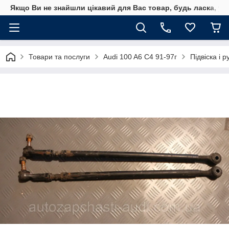
Якщо Ви не знайшли цікавий для Вас товар, будь ласка, уто
Товари та послуги
Audi 100 A6 C4 91-97г
Підвіска і 