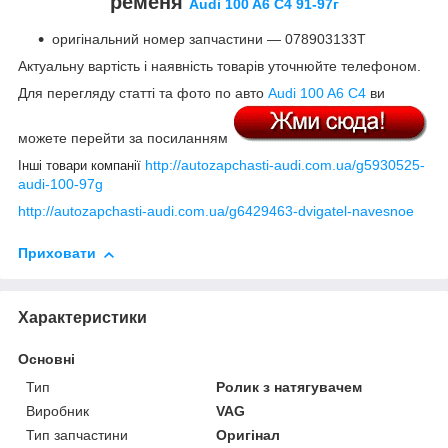
ременя
Audi 100 A6 C4 91-97г
оригінальний номер запчастини — 078903133T
Актуальну вартість і наявність товарів уточнюйте телефоном.
Для перегляду статті та фото по авто
Audi 100 A6 C4
ви
можете перейти за посиланням
http://autozapchasti-audi.com.ua/g5930525-
Інші товари компанії
audi-100-97g
http://autozapchasti-audi.com.ua/g6429463-dvigatel-navesnoe
Приховати
Характеристики
Основні
Тип
Ролик з натягувачем
Виробник
VAG
Тип запчастини
Оригінал