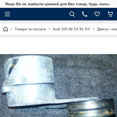
Якщо Ви не знайшли цікавий для Вас товар, будь ласка, уто
Товари та послуги
Audi 100 A6 C4 91-97г
Двигун і на