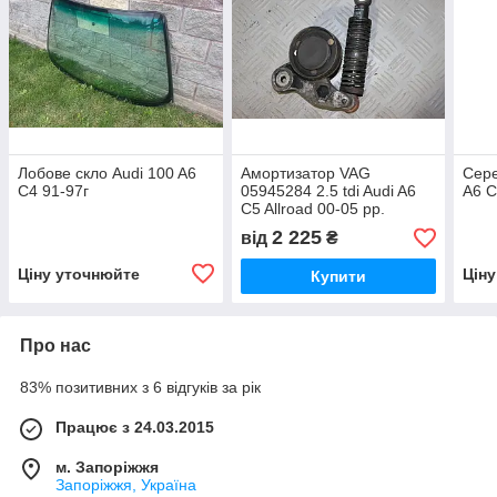
Лобове скло Audi 100 A6
Амортизатор VAG
Сере
C4 91-97г
05945284 2.5 tdi Audi A6
A6 C
C5 Allroad 00-05 рр.
2 225
від
₴
Ціну уточнюйте
Цін
Купити
Про нас
83% позитивних з 6 відгуків за рік
Працює з 24.03.2015
м. Запоріжжя
Запоріжжя, Україна