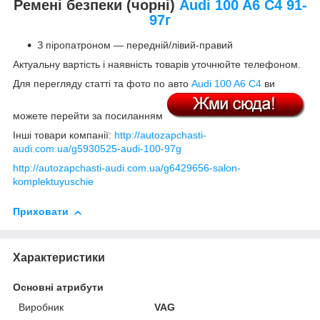
Ремені безпеки (чорні)
Audi 100 A6 C4 91-
97г
З піропатроном — передній/лівий-правий
Актуальну вартість і наявність товарів уточнюйте телефоном.
Для перегляду статті та фото по авто
Audi 100 A6 C4
ви
можете перейти за посиланням
Інші товари компанії:
http://autozapchasti-
audi.com.ua/g5930525-audi-100-97g
http://autozapchasti-audi.com.ua/g6429656-salon-
komplektuyuschie
Приховати
Характеристики
Основні атрибути
Виробник
VAG