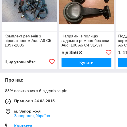
Комплект ременів з
Напрямні в полицю
Поду
піропатроном Audi A6 C5
заднього ременя безпеки
керм
1997-2005
Audi 100 A6 C4 91-97г
A6 C
356
1 1
від
₴
Ціну уточнюйте
Купити
Про нас
83% позитивних з 6 відгуків за рік
Працює з 24.03.2015
м. Запоріжжя
Запоріжжя, Україна
Контакти