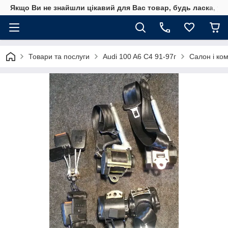
Якщо Ви не знайшли цікавий для Вас товар, будь ласка, уто
Товари та послуги
Audi 100 A6 C4 91-97г
Салон і ко