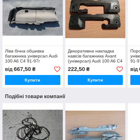
Ліва бічна обшивка
Декоративна накладка
Поро
багажника універсал Audi
навісів багажника Avant
унів
100 A6 C4 91-97г
(універсал) Audi 100 A6 C4
91-9
91-97г
667,50
222,50
від
₴
₴
від
Купити
Купити
Подібні товари компанії