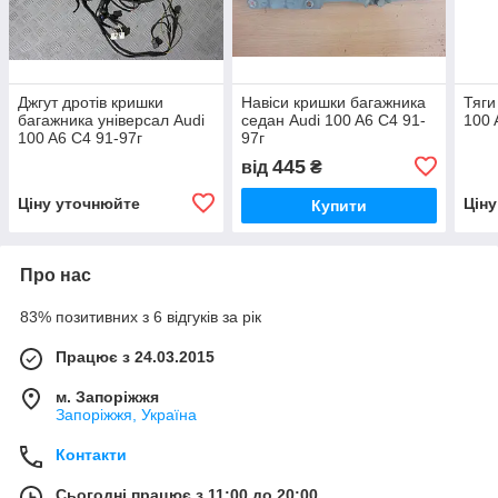
Джгут дротів кришки
Навіси кришки багажника
Тяги
багажника універсал Audi
седан Audi 100 A6 C4 91-
100 
100 A6 C4 91-97г
97г
445
від
₴
Ціну уточнюйте
Цін
Купити
Про нас
83% позитивних з 6 відгуків за рік
Працює з 24.03.2015
м. Запоріжжя
Запоріжжя, Україна
Контакти
Сьогодні працює з 11:00 до 20:00