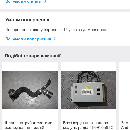
Всі умови оплати
Умови повернення
Повернення товару впродовж 14 днів за домовленістю
Всі умови повернення
Подібні товари компанії
Шланг, патрубок системи
Блок керування тюнера
Зам
охолодження нижній
модуль радіо 4E0910563C
Audi