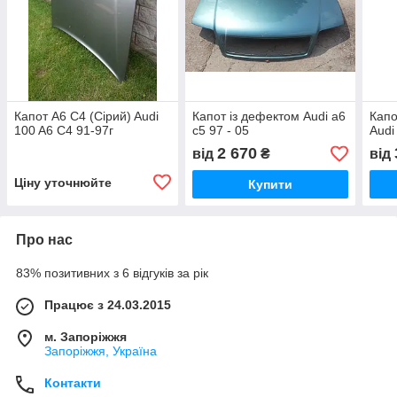
Капот A6 C4 (Сірий) Audi
Капот із дефектом Audi a6
Капо
100 A6 C4 91-97г
c5 97 - 05
Audi
2 670
від
₴
від
Ціну уточнюйте
Купити
Про нас
83% позитивних з 6 відгуків за рік
Працює з 24.03.2015
м. Запоріжжя
Запоріжжя, Україна
Контакти