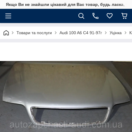
Якщо Ви не знайшли цікавий для Вас товар, будь ласка, уто
Товари та послуги
Audi 100 A6 C4 91-97г
Уцінка
К