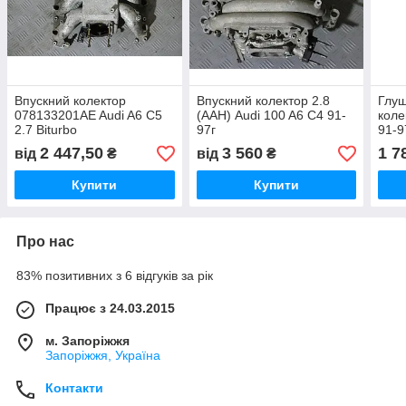
Впускний колектор
Впускний колектор 2.8
Глуш
078133201AE Audi A6 C5
(AAH) Audi 100 A6 C4 91-
коле
2.7 Biturbo
97г
91-9
2 447,50
3 560
1 7
від
₴
від
₴
Купити
Купити
Про нас
83% позитивних з 6 відгуків за рік
Працює з 24.03.2015
м. Запоріжжя
Запоріжжя, Україна
Контакти