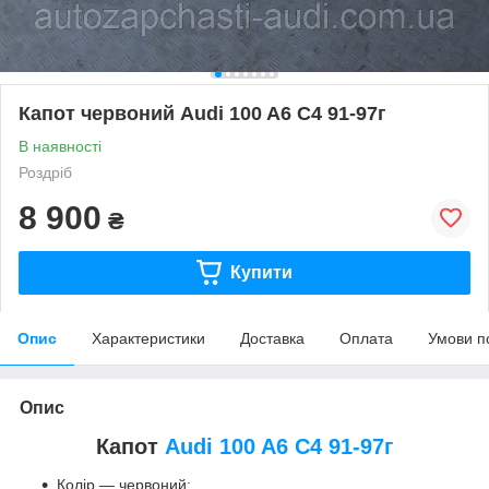
Капот червоний Audi 100 A6 C4 91-97г
В наявності
Роздріб
8 900
₴
Купити
Опис
Характеристики
Доставка
Оплата
Умови п
Опис
Капот
Audi 100 A6 C4 91-97г
Колір — червоний;