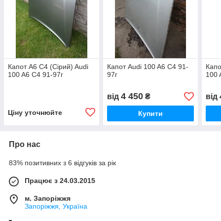
Капот A6 C4 (Сірий) Audi
Капот Audi 100 A6 C4 91-
Капо
100 A6 C4 91-97г
97г
100 
4 450
від
₴
від
Ціну уточнюйте
Купити
Про нас
83% позитивних з 6 відгуків за рік
Працює з 24.03.2015
м. Запоріжжя
Запоріжжя, Україна