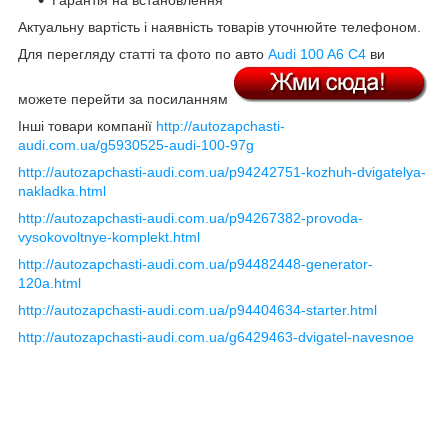
Гарантія на встановлення
Актуальну вартість і наявність товарів уточнюйте телефоном.
Для перегляду статті та фото по авто
Audi 100 A6 C4
ви
можете перейти за посиланням
Інші товари компанії
http://autozapchasti-
audi.com.ua/g5930525-audi-100-97g
http://autozapchasti-audi.com.ua/p94242751-kozhuh-dvigatelya-
nakladka.html
http://autozapchasti-audi.com.ua/p94267382-provoda-
vysokovoltnye-komplekt.html
http://autozapchasti-audi.com.ua/p94482448-generator-
120a.html
http://autozapchasti-audi.com.ua/p94404634-starter.html
http://autozapchasti-audi.com.ua/g6429463-dvigatel-navesnoe