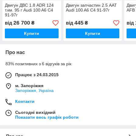
Двигун ДВС 1.8 ADR 124
Двигун запчастин 2.5 AAT
Двиг
т.км. 95 г Audi 100 A6 C4
Audi 100 A6 C4 91-97г
AFB 
91-97г
26 700
445
від
₴
від
₴
від
Купити
Купити
Про нас
83% позитивних з 6 відгуків за рік
Працює з 24.03.2015
м. Запоріжжя
Запоріжжя, Україна
Контакти
Сьогодні вихідний
Показати весь графік роботи