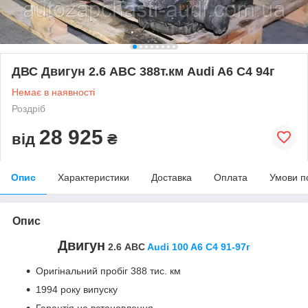
ДВС Двигун 2.6 ABC 388т.км Audi A6 C4 94г
Немає в наявності
Роздріб
28 925
від
₴
Опис
Характеристики
Доставка
Оплата
Умови п
Опис
Двигун
2.6 ABC
Audi 100 A6 C4 91-97г
Оригінальний пробіг 388 тис. км
1994 року випуску