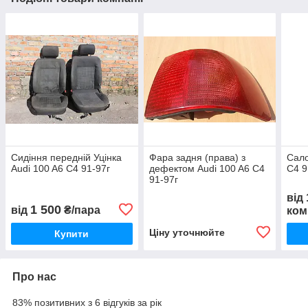
Сидіння передній Уцінка
Фара задня (права) з
Сало
Audi 100 A6 C4 91-97г
дефектом Audi 100 A6 C4
C4 9
91-97г
від
1 500
від
₴/пара
ком
Ціну уточнюйте
Купити
Про нас
83% позитивних з 6 відгуків за рік