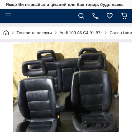
Якщо Ви не знайшли цікавий для Вас товар, будь ласка, уто
Товари та послуги
Audi 100 A6 C4 91-97г
Салон і ко