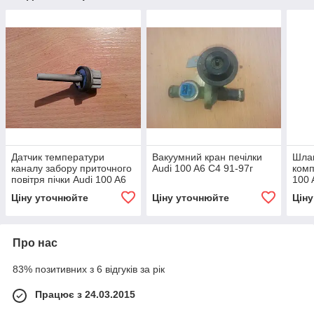
Датчик температури
Вакуумний кран печілки
Шлан
каналу забору приточного
Audi 100 A6 C4 91-97г
комп
повітря пічки Audi 100 A6
100 
C4 91-97г
Ціну уточнюйте
Ціну уточнюйте
Цін
Про нас
83% позитивних з 6 відгуків за рік
Працює з 24.03.2015