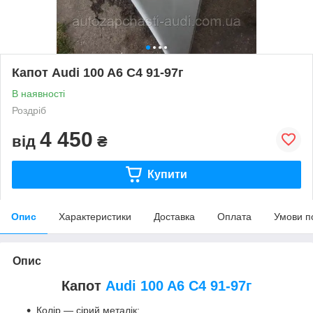
Капот Audi 100 A6 C4 91-97г
В наявності
Роздріб
4 450
від
₴
Купити
Опис
Характеристики
Доставка
Оплата
Умови п
Опис
Капот
Audi 100 A6 C4 91-97г
Колір — сірий металік;