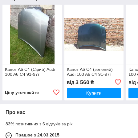
Капот A6 C4 (Сірий) Audi
Капот A6 C4 (зелений)
Капо
100 A6 C4 91-97г
Audi 100 A6 C4 91-97г
100 
3 560
від
₴
від
Ціну уточнюйте
Купити
Про нас
83% позитивних з 6 відгуків за рік
Працює з 24.03.2015