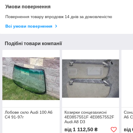
Умови повернення
Повернення товару впродовж 14 днів за домовленістю
Всі умови повернення
Подібні товари компанії
Лобове скло Audi 100 A6
Козирки сонцезахисні
Сонц
C4 91-97г
4E0857551F 4E0857552F
A6 
Audi A8 D3
1 112,50
від
₴
від