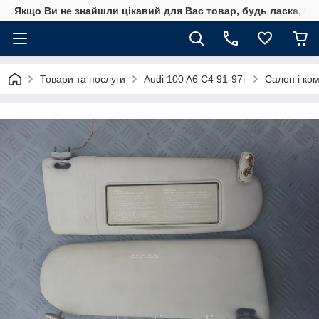
Якщо Ви не знайшли цікавий для Вас товар, будь ласка, уто
Товари та послуги
Audi 100 A6 C4 91-97г
Салон і ко