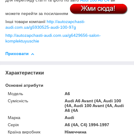
Для перегляду статті та фото по авто
Audi 100 A6 C4
ви
можете перейти за посиланням
Інші товари компанії
http://autozapchasti-
audi.com.ua/g5930525-audi-100-97g
http://autozapchasti-audi.com.ua/g6429656-salon-
komplektuyuschie
Приховати
Характеристики
Основні атрибути
Модель
A6
Сумісність
Audi A6 Avant (4A, Audi 100
(4A, Audi 100 Avant (4A, Audi
A6 (4A
Марка
Audi
Серія
A6 (4A, C4) 1994-1997
Країна виробник
Німеччина