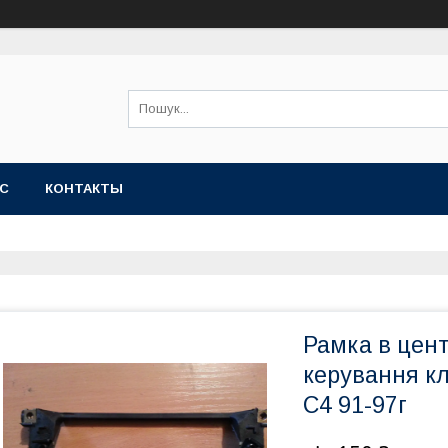
АС
КОНТАКТЫ
Рамка в цен
керування кл
C4 91-97г