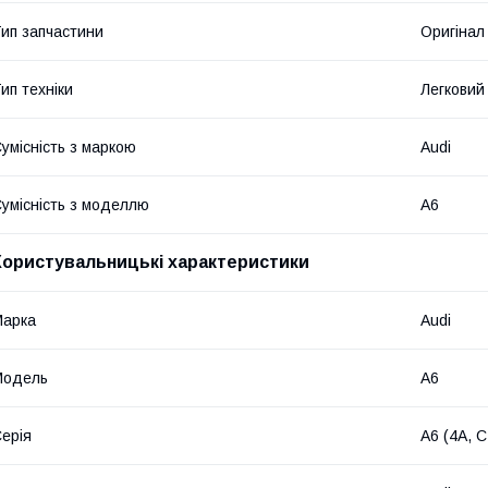
ип запчастини
Оригінал
ип техніки
Легковий
умісність з маркою
Audi
умісність з моделлю
A6
Користувальницькі характеристики
Марка
Audi
Модель
A6
ерія
A6 (4A, 