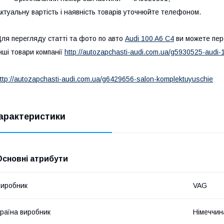
ктуальну вартість і наявність товарів уточнюйте телефоном.
ля перегляду статті та фото по авто
Audi 100 A6 C4
ви можете пер
нші товари компанії
http://autozapchasti-audi.com.ua/g5930525-audi-
ttp://autozapchasti-audi.com.ua/g6429656-salon-komplektuyuschie
арактеристики
Основні атрибути
иробник
VAG
раїна виробник
Німеччин