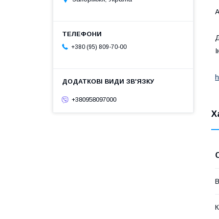
А
Д
+380 (95) 809-70-00
І
h
+380958097000
Х
В
К