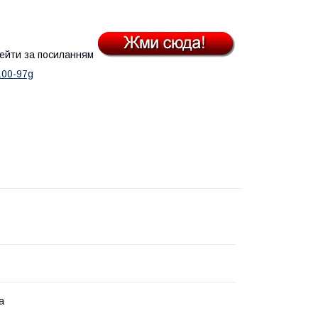
ейти за посиланням
100-97g
а