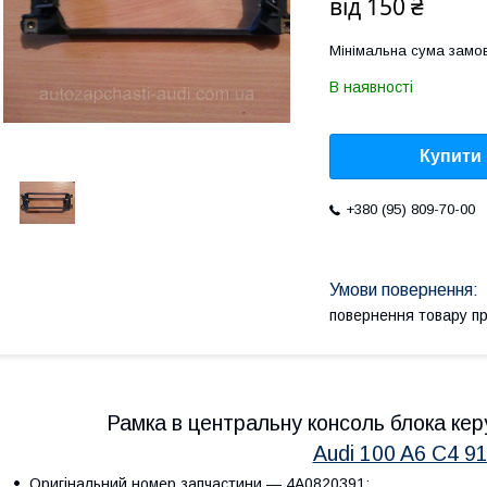
від
150 ₴
Мінімальна сума замов
В наявності
Купити
+380 (95) 809-70-00
повернення товару п
Рамка в центральну консоль блока ке
Audi 100 A6 C4 91
Оригінальний номер запчастини — 4A0820391;