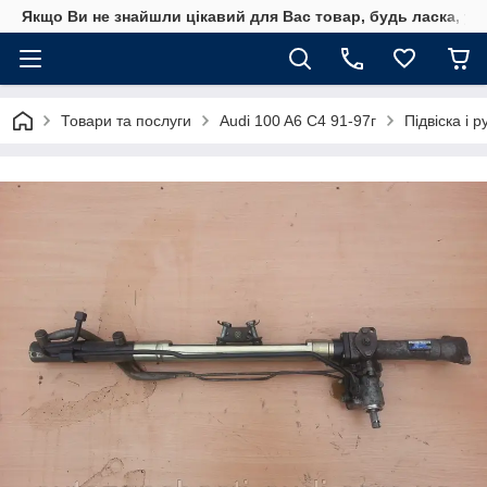
Якщо Ви не знайшли цікавий для Вас товар, будь ласка, уто
Товари та послуги
Audi 100 A6 C4 91-97г
Підвіска і 