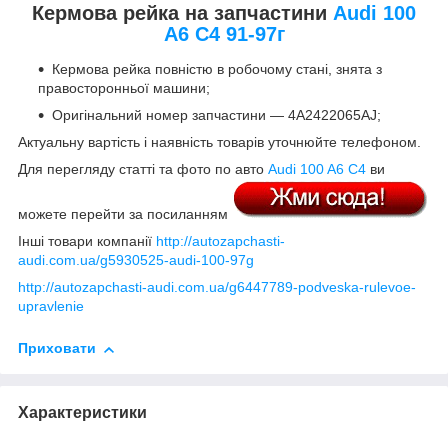
Кермова рейка на запчастини
Audi 100
A6 C4 91-97г
Кермова рейка повністю в робочому стані, знята з
правосторонньої машини;
Оригінальний номер запчастини — 4A2422065AJ;
Актуальну вартість і наявність товарів уточнюйте телефоном.
Для перегляду статті та фото по авто
Audi 100 A6 C4
ви
можете перейти за посиланням
Інші товари компанії
http://autozapchasti-
audi.com.ua/g5930525-audi-100-97g
http://autozapchasti-audi.com.ua/g6447789-podveska-rulevoe-
upravlenie
Приховати
Характеристики