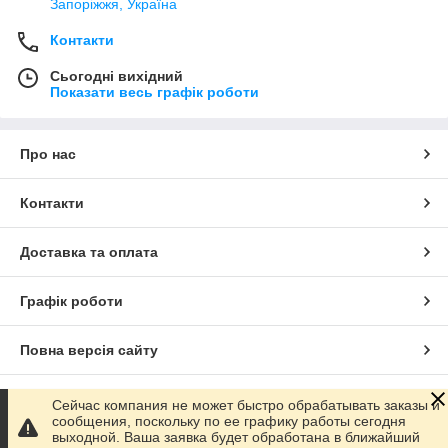
Запоріжжя, Україна
Контакти
Сьогодні вихідний
Показати весь графік роботи
Про нас
Контакти
Доставка та оплата
Графік роботи
Повна версія сайту
Сайт створено на маркетплейсі
Prom.ua
Сейчас компания не может быстро обрабатывать заказы и
сообщения, поскольку по ее графику работы сегодня
выходной. Ваша заявка будет обработана в ближайший