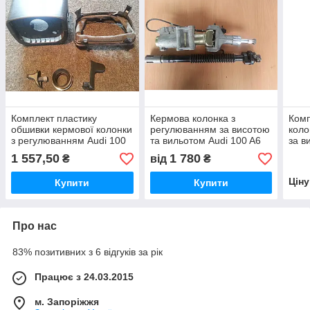
Комплект пластику
Кермова колонка з
Комп
обшивки кермової колонки
регулюванням за висотою
коло
з регулюванням Audi 100
та вильотом Audi 100 A6
за в
A6 C4 91-97г
C4 91-97г
Audi
1 557,50
1 780
₴
від
₴
Цін
Купити
Купити
Про нас
83% позитивних з 6 відгуків за рік
Працює з 24.03.2015
м. Запоріжжя