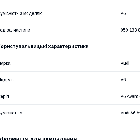
умісність з моделлю
A6
од запчастини
059 133 
Користувальницькі характеристики
Марка
Audi
Модель
A6
ерія
A6 Avant
умісність з:
Audi A6 
нформація для замовлення