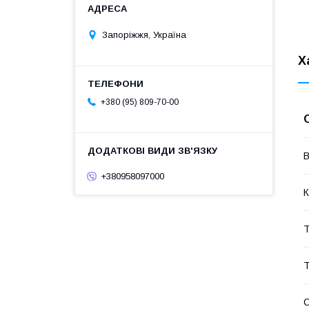
Запоріжжя, Україна
Х
+380 (95) 809-70-00
В
+380958097000
К
Т
Т
С