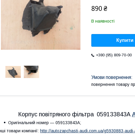
890 ₴
В наявності
Купити
+380 (95) 809-70-00
повернення товару п
Корпус повітряного фільтра 059133843A
A
Оригінальний номер — 059133843A;
нші товари компанії:
http://autozapchasti-audi.com.ua/g5930883-audi-a