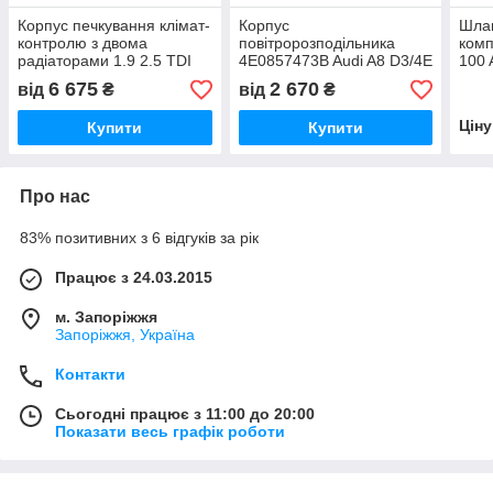
Корпус печкування клімат-
Корпус
Шлан
контролю з двома
повітророзподільника
комп
радіаторами 1.9 2.5 TDI
4E0857473B Audi A8 D3/4E
100 
Audi 100 A6 C4 91-97г
2002-2005
6 675
2 670
від
₴
від
₴
Цін
Купити
Купити
Про нас
83% позитивних з 6 відгуків за рік
Працює з 24.03.2015
м. Запоріжжя
Запоріжжя, Україна
Контакти
Сьогодні працює з 11:00 до 20:00
Показати весь графік роботи