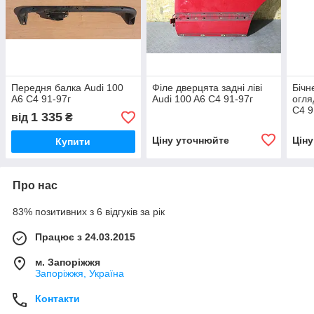
Передня балка Audi 100
Філе дверцята задні ліві
Бічн
A6 C4 91-97г
Audi 100 A6 C4 91-97г
огля
C4 9
1 335
від
₴
Ціну уточнюйте
Цін
Купити
Про нас
83% позитивних з 6 відгуків за рік
Працює з 24.03.2015
м. Запоріжжя
Запоріжжя, Україна
Контакти