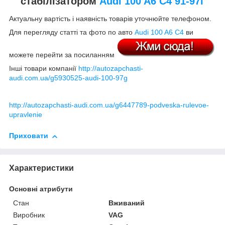
стабілізатором
Audi 100 A6 C4 91-97г
Актуальну вартість і наявність товарів уточнюйте телефоном.
Для перегляду статті та фото по авто
Audi 100 A6 C4
ви
можете перейти за посиланням
Інші товари компанії
http://autozapchasti-
audi.com.ua/g5930525-audi-100-97g
http://autozapchasti-audi.com.ua/g6447789-podveska-rulevoe-
upravlenie
Приховати
Характеристики
Основні атрибути
Стан
Вживаний
Виробник
VAG