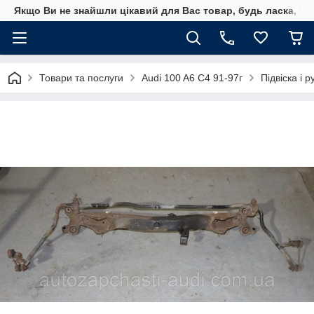
Якщо Ви не знайшли цікавий для Вас товар, будь ласка, уто
Товари та послуги
Audi 100 A6 C4 91-97г
Підвіска і 