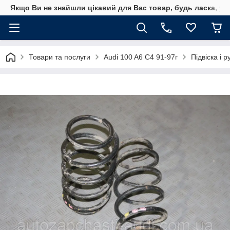
Якщо Ви не знайшли цікавий для Вас товар, будь ласка, уто
Товари та послуги
Audi 100 A6 C4 91-97г
Підвіска і 