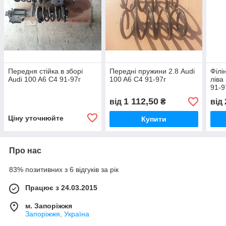
Передня стійка в зборі
Передні пружини 2.8 Audi
Філі
Audi 100 A6 C4 91-97г
100 A6 C4 91-97г
ліва
91-9
1 112,50
від
₴
від
Ціну уточнюйте
Купити
Про нас
83% позитивних з 6 відгуків за рік
Працює з 24.03.2015
м. Запоріжжя
Запоріжжя, Україна