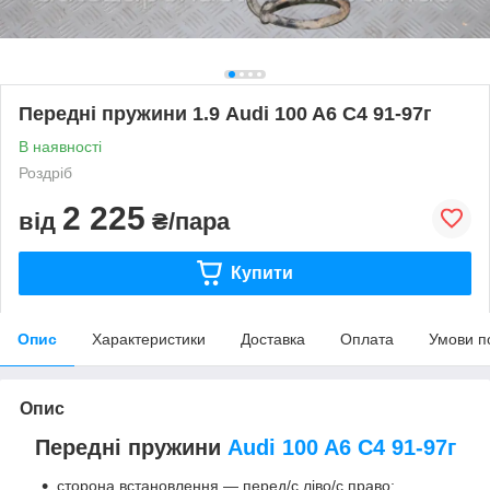
Передні пружини 1.9 Audi 100 A6 C4 91-97г
В наявності
Роздріб
2 225
від
₴/пара
Купити
Опис
Характеристики
Доставка
Оплата
Умови п
Опис
Передні пружини
Audi 100 A6 C4 91-97г
сторона встановлення — перед/с ліво/с право;