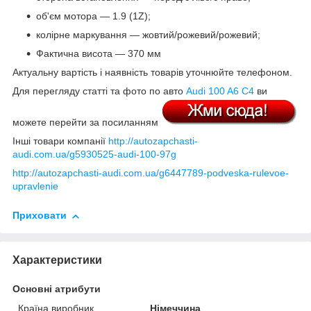
об'єм мотора — 1.9 (1Z);
колірне маркування — жовтий/рожевий
/рожевий;
Фактична висота — 370 мм
Актуальну вартість і наявність товарів уточнюйте телефоном.
Для перегляду статті та фото по авто
Audi 100 A6 C4
ви
можете перейти за посиланням
Інші товари компанії
http://autozapchasti-
audi.com.ua/g5930525-audi-100-97g
http://autozapchasti-audi.com.ua/g6447789-podveska-rulevoe-
upravlenie
Приховати
Характеристики
Основні атрибути
Країна виробник
Німеччина