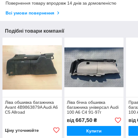
Повернення товару впродовж 14 днів за домовленістю
Всі умови повернення
Подібні товари компанії
Ліва обшивка багажника
Ліва бічна обшивка
Прав
Avant 4B9863879A Audi A6
багажника універсал Audi
бага
C5 Allroad
100 A6 C4 91-97г
100 
667,50
від
₴
від
Ціну уточнюйте
Купити