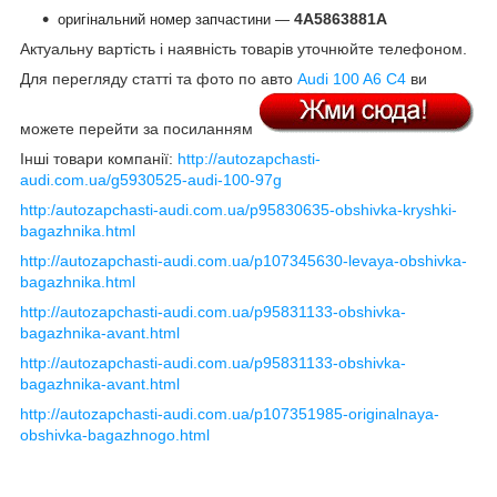
4A5863881A
оригінальний номер запчастини —
Актуальну вартість і наявність товарів уточнюйте телефоном.
Для перегляду статті та фото по авто
Audi 100 A6 C4
ви
можете перейти за посиланням
Інші товари компанії:
http://autozapchasti-
audi.com.ua/g5930525-audi-100-97g
http:/autozapchasti-audi.com.ua/p95830635-obshivka-kryshki-
bagazhnika.html
http://autozapchasti-audi.com.ua/p107345630-levaya-obshivka-
bagazhnika.html
http://autozapchasti-audi.com.ua/p95831133-obshivka-
bagazhnika-avant.html
http://autozapchasti-audi.com.ua/p95831133-obshivka-
bagazhnika-avant.html
http://autozapchasti-audi.com.ua/p107351985-originalnaya-
obshivka-bagazhnogo.html