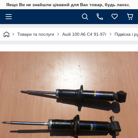
Якщо Ви не знайшли цікавий для Вас товар, будь ласка, уто
Товари та послуги
Audi 100 A6 C4 91-97г
Підвіска і 