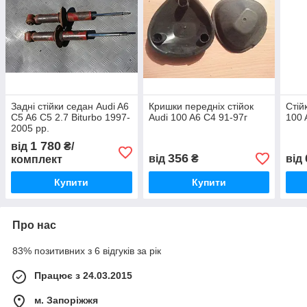
Задні стійки седан Audi A6
Кришки передніх стійок
Стій
C5 A6 C5 2.7 Biturbo 1997-
Audi 100 A6 C4 91-97г
100 
2005 рр.
1 780
від
₴/
356
від
₴
від
комплект
Купити
Купити
Про нас
83% позитивних з 6 відгуків за рік
Працює з 24.03.2015
м. Запоріжжя