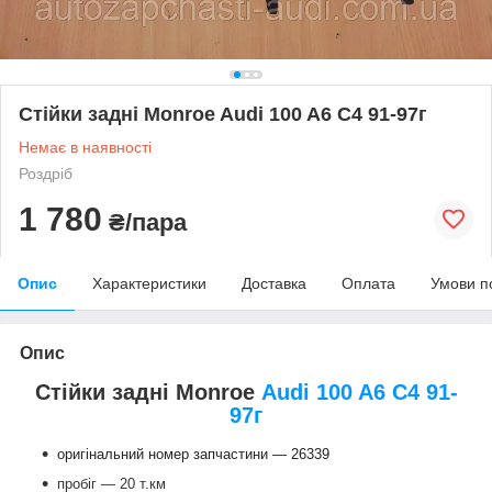
Стійки задні Monroe Audi 100 A6 C4 91-97г
Немає в наявності
Роздріб
1 780
₴/пара
Опис
Характеристики
Доставка
Оплата
Умови п
Опис
Стійки задні Monroe
Audi 100 A6 C4 91-
97г
оригінальний номер запчастини — 26339
пробіг — 20 т.км