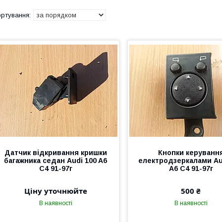
Датчик відкривання кришки
Кнопки керуванн
багажника седан Audi 100 A6
електродзеркалами Au
C4 91-97г
A6 C4 91-97г
Ціну уточнюйте
500 ₴
В наявності
В наявності