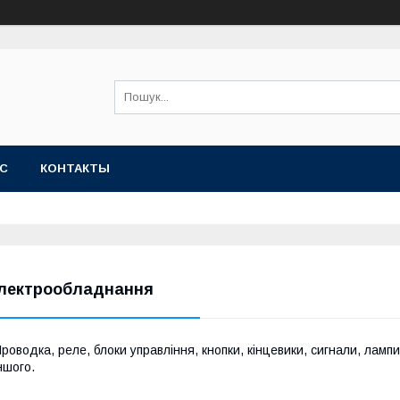
АС
КОНТАКТЫ
лектрообладнання
роводка, реле, блоки управління, кнопки, кінцевики, сигнали, лампи
ншого.