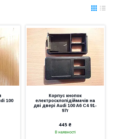
я
Корпус кнопок
di 100
електросклопідіймачів на
дві двері Audi 100 A6 C4 91-
97г
445 ₴
В наявності