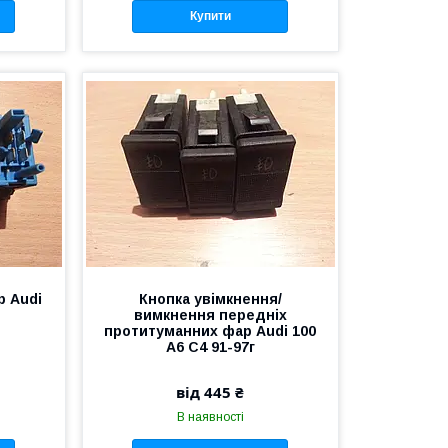
Купити
р Audi
Кнопка увімкнення/
вимкнення передніх
протитуманних фар Audi 100
A6 C4 91-97г
від 445 ₴
В наявності