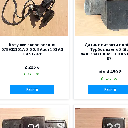
Котушки запалювання
Датчик витрати пов
078905101А 2.6 2.8 Audi 100 A6
Турбодизель 2.5t
C4 91-97г
4A0133471 Audi 100 A6 
97г
2 225 ₴
від 4 450 ₴
В наявності
В наявності
Купити
Купити