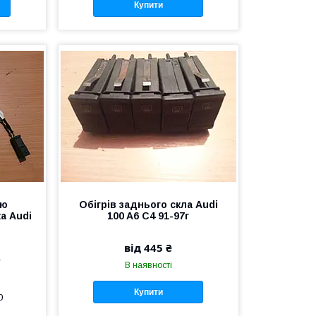
Купити
ою
Обігрів заднього скла Audi
а Audi
100 A6 C4 91-97г
від 445 ₴
е
В наявності
Купити
0