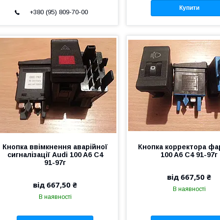
Купити
+380 (95) 809-70-00
Кнопка ввімкнення аварійної
Кнопка корректора фа
сигналізації Audi 100 A6 C4
100 A6 C4 91-97г
91-97г
від 667,50 ₴
від 667,50 ₴
В наявності
В наявності