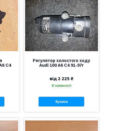
я
Регулятор холостого ходу
A6 C4
Audi 100 A6 C4 91-97г
від 2 225 ₴
В наявності
Купити