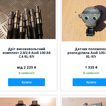
Дріт високовольтний
Датчик положенн
комплект 2.6/2.8 Audi 100 A6
розподілила Audi 100 
C4 91-97г
91-97г
від 2 225 ₴
1 335 ₴
В наявності
В наявності
Купити
Купити