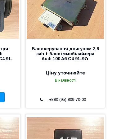
ітря
Блок керування двигуном 2,8
di
aah + блок іммобілайзера
C4 91-
Audi 100 A6 C4 91-97г
Ціну уточнюйте
В наявності
+380 (95) 809-70-00