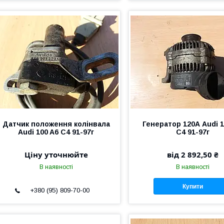
Датчик положення колінвала
Генератор 120А Audi 1
Audi 100 A6 C4 91-97г
C4 91-97г
Ціну уточнюйте
від 2 892,50 ₴
В наявності
В наявності
Купити
+380 (95) 809-70-00