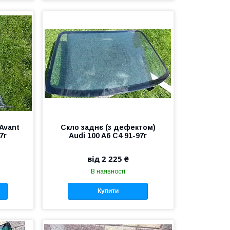
Avant
Скло заднє (з дефектом)
7г
Audi 100 A6 C4 91-97г
від 2 225 ₴
В наявності
Купити