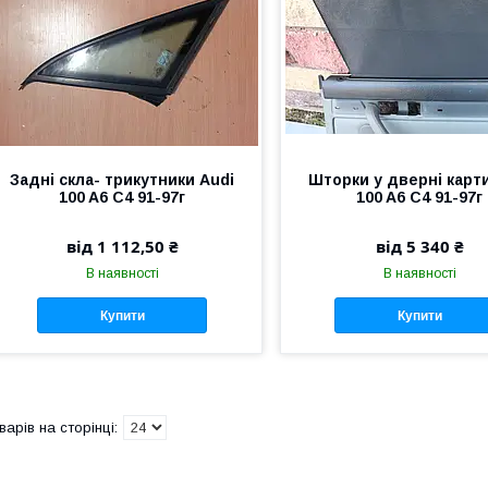
Задні скла- трикутники Audi
Шторки у дверні карт
100 A6 C4 91-97г
100 A6 C4 91-97г
від 1 112,50 ₴
від 5 340 ₴
В наявності
В наявності
Купити
Купити