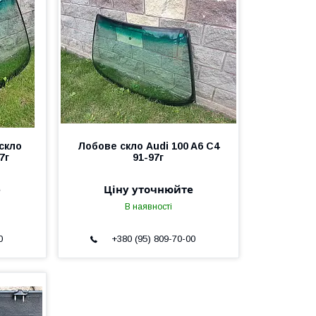
скло
Лобове скло Audi 100 A6 C4
7г
91-97г
е
Ціну уточнюйте
В наявності
0
+380 (95) 809-70-00