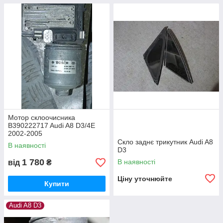
Мотор склоочисника
B390222717 Audi A8 D3/4E
2002-2005
Скло заднє трикутник Audi A8
В наявності
D3
1 780
В наявності
від
₴
Ціну уточнюйте
Купити
Audi A8 D3