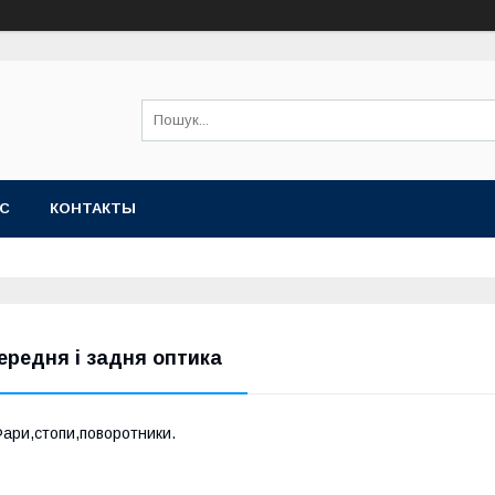
АС
КОНТАКТЫ
ередня і задня оптика
ари,стопи,поворотники.