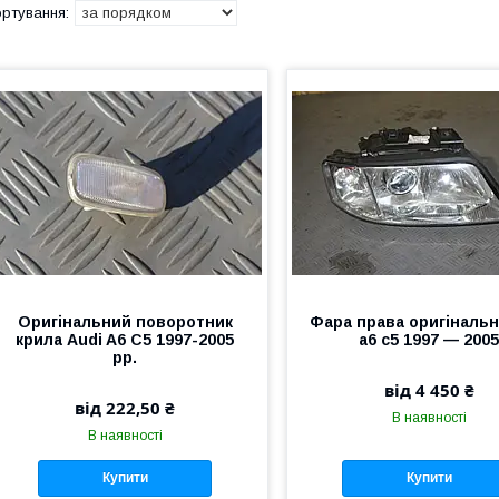
Оригінальний поворотник
Фара права оригінальн
крила Audi A6 C5 1997-2005
a6 c5 1997 — 200
рр.
від 4 450 ₴
від 222,50 ₴
В наявності
В наявності
Купити
Купити